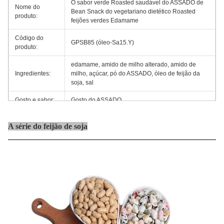
O sabor verde Roasted saudável do ASSADO de
Nome do
Bean Snack do vegetariano dietético Roasted
produto:
feijões verdes Edamame
Código do
GPSB85 (óleo-Sa15.Y)
produto:
edamame, amido de milho alterado, amido de
Ingredientes:
milho, açúcar, pó do ASSADO, óleo de feijão da
soja, sal
Gosto e sabor:
Gosto do ASSADO
6kgX2bags/CTN, saco do bloco da folha de
Embalagem:
A série do feijão de soja
alumínio
Termo de
CORRENTE DE RELÓGIO, CIF, CFR, EXW
preço:
Termo do
T/T, L/C, D/P
pagamento:
Porto:
Shanghai
Ordem mínima:
1 tonelada métrica