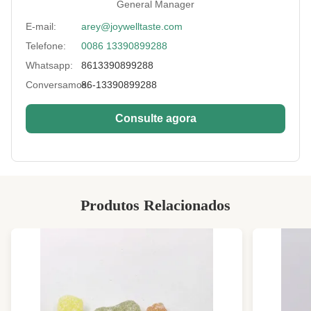
General Manager
Payment:
T/T, L/C, Paypal
E-mail:
arey@joywelltaste.com
Flavor:
Gosto do ASSADO
Telefone:
0086 13390899288
Whatsapp:
8613390899288
Key Words:
petiscos dos feijões verdes
Conversamos:
86-13390899288
Private Label:
disponível
Consulte agora
Type:
pronto para comer
Age:
Tudo
Processing Type:
Sabor, cozido
Other Flavors:
wasabi, Cinco-sabor, picante, carne, mel
Produtos Relacionados
Additive:
NÃO
Sample:
Livre
High Light:
Soja Bean Snacks do sabor do ASSADO
,
Soja dietético Bean Snacks
,
Soja Bean Snacks do gosto do ASSADO