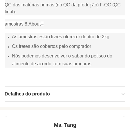
QC das matérias primas (no QC da produção) F-QC (QC
final).
amostras
8.About
--
As amostras estão livres oferecer dentro de 2kg
Os fretes são cobertos pelo comprador
Nós podemos desenvolver o sabor do petisco do
alimento de acordo com suas procuras
Detalhes do produto
Product Name:
O sabor verde Roasted saudável do ASSADO
de Bean Snack do vegetariano dietético
Roasted feijões verd
Ms. Tang
Product Code:
GPSB85 (óleo-Sa15.Y)