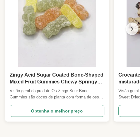
Zingy Acid Sugar Coated Bone-Shaped
Crocante
Mixed Fruit Gummies Chewy Springy
misturad
Multi-Fruit Sour Plant Gummy Snack
secos por
Visão geral do produto Os Zingy Sour Bone
Visão geral
Kids Party Gift Wholesale For
lanche d
Gummies são doces de planta com forma de osso,
Sweet Dried
Supermarket Convenience Store
presente
cobertos com uma fina camada de açúcar
de plantas 
Importadores
importad
azedo.Cada goma dá um sabor em camadas: uma
crocantes e
Obtenha o melhor preço
crosta externa aguda e refrescante, equilibrada por
de supe
secos ao so
um núcleo de frutas suave, doce e espinhoso,
aglutinante
mastigável, no interior.Adopção ...
crocante e 