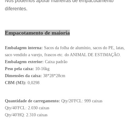
Nós podemos apoiar maneiras de empacotamento
diferentes.
Empacotamento de maioria
Embalagem interna:
Sacos da folha de alumínio, sacos do PE, latas,
saco vendido a varejo, frascos etc. do ANIMAL DE ESTIMAÇÃO.
Embalagem exterior:
Caixa padrão
Peso pela caixa:
10-16kg
Dimensões da caixa:
38*28*28cm
CBM (M3):
0,0298
Quantidade de carregamento:
Qty/20'FCL: 999 caixas
Qty/40'FCL: 2.030 caixas
Qty/40'HQ: 2.310 caixas