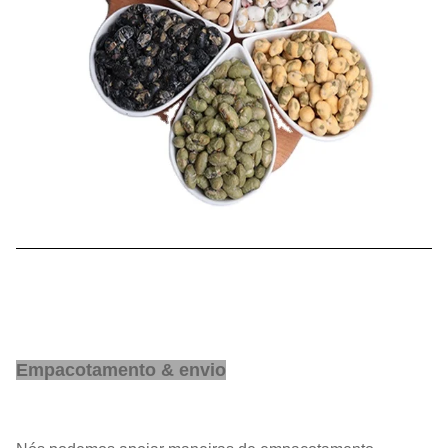
Preço unitário:
Negociável
Prazo de
Dentro de 25 dias de trabalho
entrega:
Empacotamento & envio