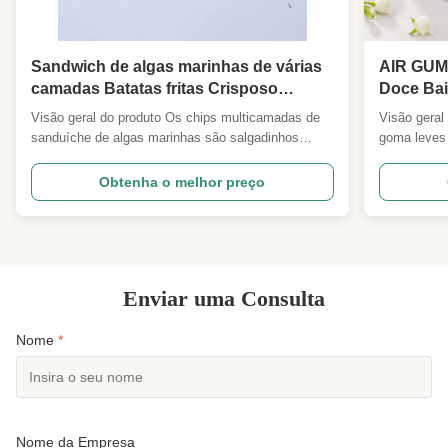
Sandwich de algas marinhas de várias
AIR GUM
camadas Batatas fritas Crisposo
Doce Bai
Savory Soja Snacks para o escritório
Mastigáv
Visão geral do produto Os chips multicamadas de
Visão gera
Pausa de cinema assistindo
Break Pa
sanduíche de algas marinhas são salgadinhos
goma leves 
supermercado Mercantiliário Grátis
Distribu
premium em camadas feitos de folhas crocantes de
meio de tec
importadores
soja intercaladas com recheio de algas marinhas
injeção de 
Obtenha o melhor preço
frescas e naturais. A estrutura multicamadas
densas, ca
exclusiva oferece textura crocante dupla,
bolhas de a
combinando o rico sabor ...
mastigável .
Enviar uma Consulta
Nome
*
Nome da Empresa