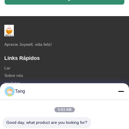
Aprecie Joywell, vida feliz!
Links Rápidos
Lar
Sobre nós
produtos
Contate-nos
Tang
Categorias
5:53 AM
Petiscos do grão de soja
Petisco das favas
Good day, what product are you looking for?
Petisco da fava