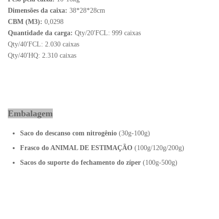
Dimensões da caixa:
38*28*28cm
CBM (M3):
0,0298
Quantidade da carga:
Qty/20'FCL: 999 caixas
Qty/40'FCL: 2.030 caixas
Qty/40'HQ: 2.310 caixas
Embalagem
Saco do descanso com nitrogênio
(30g-100g)
Frasco do ANIMAL DE ESTIMAÇÃO
(100g/120g/200g)
Sacos do suporte do fechamento do zíper
(100g-500g)