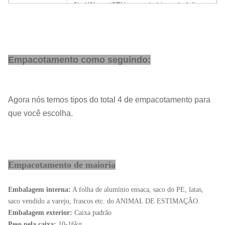
6kgX2bags/CTN, saco do bloco da folha
Embalagem:
de alumínio
Termo de
CORRENTE DE RELÓGIO, CIF, CFR,
preço:
EXW
Empacotamento como seguindo:
Termo do
T/T, L/C, D/P
pagamento:
Porto:
Shanghai
Agora nós temos tipos do total 4 de empacotamento para
Ordem
1 tonelada métrica
que você escolha.
mínima:
Preço
atualização
unitário:
Prazo de
Empacotamento de maioria
Dentro de 25 dias de trabalho
entrega:
Embalagem interna:
A folha de alumínio ensaca, saco do PE, latas,
saco vendido a varejo, frascos etc. do ANIMAL DE ESTIMAÇÃO.
Embalagem exterior:
Caixa padrão
Peso pela caixa:
10-16kg