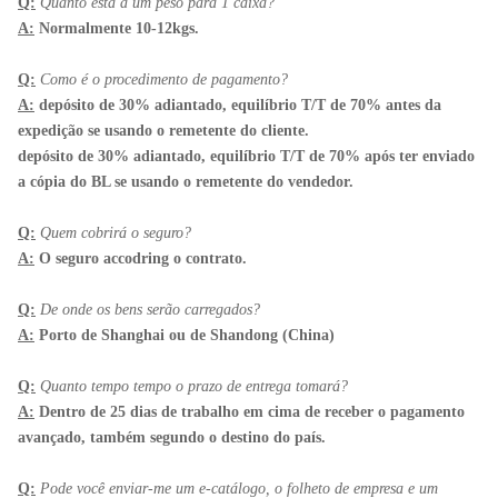
Q:
Quanto está a um peso para 1 caixa?
A:
Normalmente 10-12kgs.
Q:
Como é o procedimento de pagamento?
A:
depósito de 30% adiantado, equilíbrio T/T de 70% antes da
expedição se usando o remetente do cliente.
depósito de 30% adiantado, equilíbrio T/T de 70% após ter enviado
a cópia do BL se usando o remetente do vendedor.
Q:
Quem cobrirá o seguro?
A:
O seguro accodring o contrato.
Q:
De onde os bens serão carregados?
A:
Porto de Shanghai ou de Shandong (China)
Q:
Quanto tempo tempo o prazo de entrega tomará?
A:
Dentro de 25 dias de trabalho em cima de receber o pagamento
avançado, também segundo o destino do país.
Q:
Pode você enviar-me um e-catálogo, o folheto de empresa e um