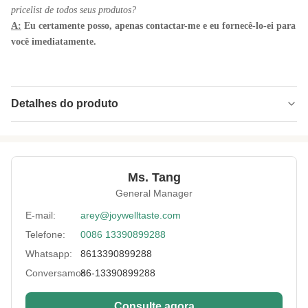
pricelist de todos seus produtos?
A:
Eu certamente posso, apenas contactar-me e eu fornecê-lo-ei para
você imediatamente.
Detalhes do produto
Product Name:
Seque petiscos salgados roasted do
edamame do grão de soja da saúde com
kosher
Ms. Tang
Shelf Life:
Um ano
General Manager
Lead Time:
ao redor 25 dias de trabalho
E-mail:
arey@joywelltaste.com
Delivery:
Por via marítima ou aérea
Telefone:
0086 13390899288
Whatsapp:
8613390899288
Flavor:
Wasabi, salgado, BBQ, picante.
Conversamos:
86-13390899288
Storage:
No lugar fresco e seco, sem luz solar
Consulte agora