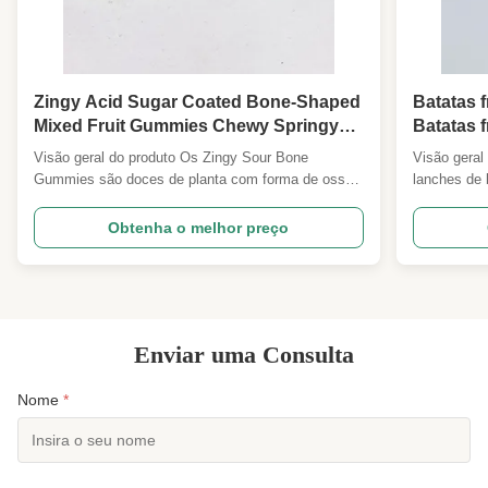
Zingy Acid Sugar Coated Bone-Shaped
Batatas f
Mixed Fruit Gummies Chewy Springy
Batatas f
Multi-Fruit Sour Plant Gummy Snack
teor de 
Visão geral do produto Os Zingy Sour Bone
Visão geral
Kids Party Gift Wholesale For
escritóri
Gummies são doces de planta com forma de osso,
lanches de 
Supermarket Convenience Store
Restaur
cobertos com uma fina camada de açúcar
feitos a par
Importadores
Distribu
azedo.Cada goma dá um sabor em camadas: uma
por meio da
Obtenha o melhor preço
crosta externa aguda e refrescante, equilibrada por
atacado
a baixa tem
um núcleo de frutas suave, doce e espinhoso,
tradicionais
mastigável, no interior.Adopção ...
pesadaAs ..
Enviar uma Consulta
Nome
*