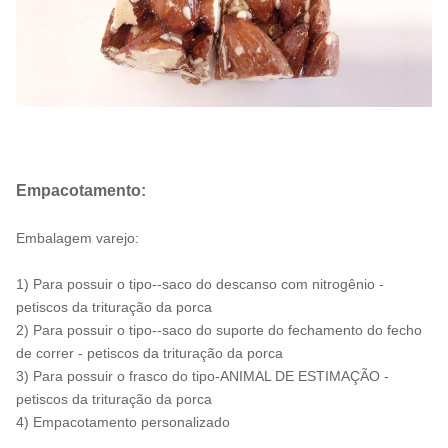
10.6KG/ctn
efetivação
CBM (³ DE
0.03=0.38*0.28*0.28m
M)
Quantidade:
999/2030/2310ctns
20'/40'/40HQ
OEM
Disponível
Empacotamento:
MOQ
1000kgs
Embalagem varejo:
Prazo de
dentro de 25 dias úteis (ao porto de carga:
1)
Para possuir o tipo--saco do descanso com nitrogênio -
entrega
Shanghai, China)
petiscos
da trituração da
porca
Termos do
2)
Para possuir o tipo--saco do suporte do fechamento do fecho
T/T, L/C
pagamento
de correr - petiscos da trituração da porca
3)
Para possuir o frasco do
tipo-
ANIMAL DE ESTIMAÇÃO -
Amostras
Disponível
petiscos
da trituração da
porca
4)
Empacotamento personalizado