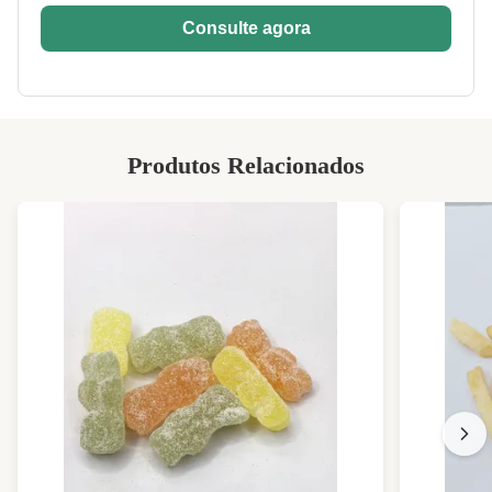
Consulte agora
Storage:
No lugar seco do adnd fresco
Feature:
Nutritivo
Material Type:
Amêndoas
Packing:
embalagem maioria e embalagem do retalho
Produtos Relacionados
High Light:
conjuntos misturados da porca
,
conjuntos crocantes da porca