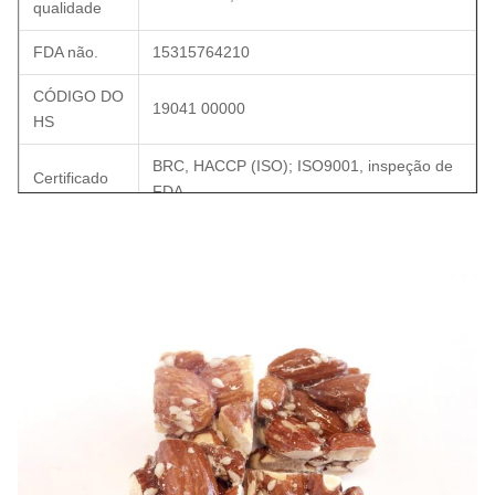
qualidade
FDA não.
15315764210
CÓDIGO DO
19041 00000
HS
BRC, HACCP (ISO); ISO9001, inspeção de
Certificado
FDA.
Certificado
Examinado pelo GV com categoria de B
de BRC
Orgânico
Não
Pacote
5kg/bag x2bag/CTN, saco do bloco da folha
interno
de alumínio
Para fora
10KG/ctn, parede dobro, cor amarela
pacote
Peso de