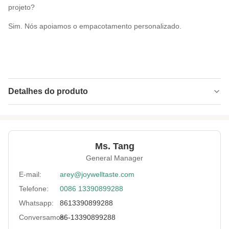
projeto?
Sim. Nós apoiamos o empacotamento personalizado.
Detalhes do produto
Product Nmae:
Triturações do alimento de petisco da
trituração da amêndoa com certificados
médicos BRC kosher
Ms. Tang
Certificates:
BRC, ISO, HACCP, HALAL, KOSHER
General Manager
Leading Time:
No prazo de 25 dias
E-mail:
arey@joywelltaste.com
Sample:
Disponível
Telefone:
0086 13390899288
Whatsapp:
8613390899288
Payment:
T/T, L/C, Paypal
Conversamos:
86-13390899288
Flavor:
Doce