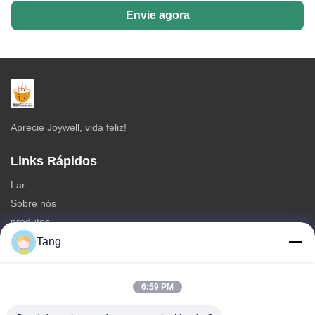
Envie agora
Aprecie Joywell, vida feliz!
Links Rápidos
Lar
Sobre nós
produtos
Contate-nos
Tang
Categorias
6:59 PM
Petiscos do grão de soja