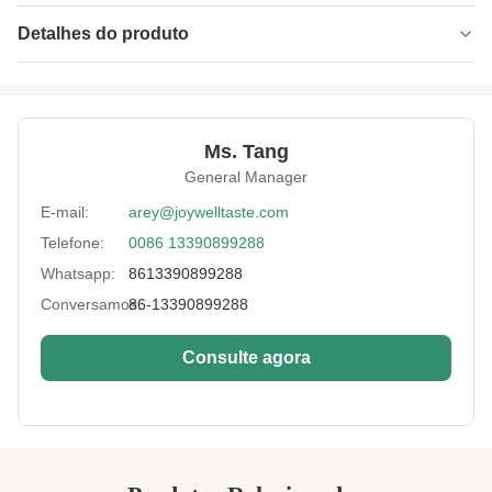
Detalhes do produto
Product Name:
Saco picante do bloco da folha de alumínio de
ervilhas de verde dos pimentões de Europa/de
Sichuan e
Ms. Tang
Shelf Life:
um ano
General Manager
Lead Time:
dentro de 25 dias de trabalho
E-mail:
arey@joywelltaste.com
Payment:
T/T, L/C, Paypal
Telefone:
0086 13390899288
Whatsapp:
8613390899288
Storage:
No lugar fresco e seco
Conversamos:
86-13390899288
Key Words:
Petiscos das ervilhas verdes
Consulte agora
Color:
Amarelo
Sample:
livre
High Light:
petiscos da porca da soja
,
petisco roasted do feijão de soja