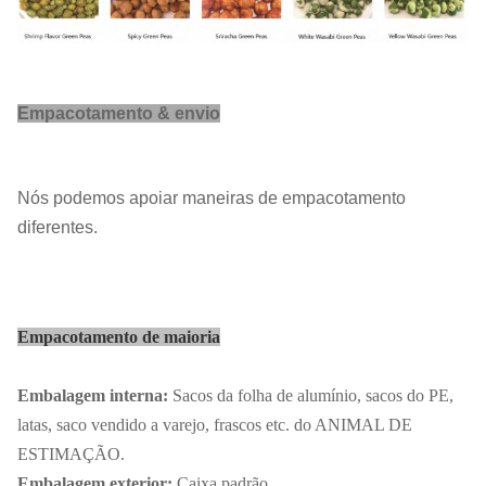
Termo do
T/T, L/C, D/P
pagamento:
Seleção, repreensão, seleção de
Processo
Sasoning & detecção do metal, e
principal:
Empacotamento & envio
empacotando na planta do PBF.
Ordem
1 tonelada métrica
mínima:
Nós podemos apoiar maneiras de empacotamento
Preço
atualização
diferentes.
unitário:
Prazo de
Dentro de 25 dias de trabalho
entrega:
Empacotamento de maioria
Embalagem interna:
Sacos da folha de alumínio, sacos do PE,
latas, saco vendido a varejo, frascos etc. do ANIMAL DE
ESTIMAÇÃO.
Embalagem exterior:
Caixa padrão