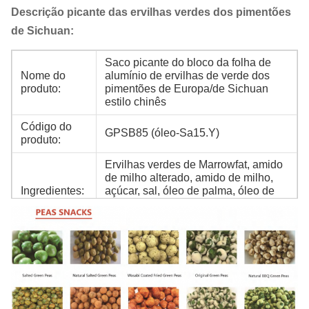
Descrição picante das ervilhas verdes dos pimentões
de Sichuan:
Saco picante do bloco da folha de
Nome do
alumínio de ervilhas de verde dos
produto:
pimentões de Europa/de Sichuan
estilo chinês
Código do
GPSB85 (óleo-Sa15.Y)
produto:
Ervilhas verdes de Marrowfat, amido
de milho alterado, amido de milho,
Ingredientes:
açúcar, sal, óleo de palma, óleo de
feijão da soja, wasabi, E102, E133,
etc.
Gosto e
Wasabi, salgado, ASSADO, picante e
sabor:
etc.
6kgX2bags/CTN, saco do bloco da
Embalagem:
folha de alumínio