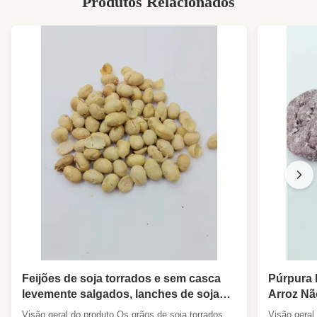
Produtos Relacionados
Feijões de soja torrados e sem casca
Púrpura 
levemente salgados, lanches de soja
Arroz Nã
crocantes e ricos em proteínas, deleite
Snacks G
Visão geral do produto Os grãos de soja torrados
Visão geral