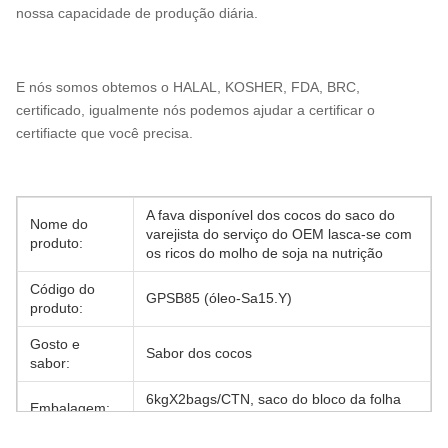
nossa capacidade de produção diária.
E nós somos obtemos o HALAL, KOSHER, FDA, BRC,
certificado, igualmente nós podemos ajudar a certificar o
certifiacte que você precisa.
A fava disponível dos cocos do saco do
Nome do
varejista do serviço do OEM lasca-se com
produto:
os ricos do molho de soja na nutrição
Código do
GPSB85 (óleo-Sa15.Y)
produto:
Gosto e
Sabor dos cocos
sabor:
6kgX2bags/CTN, saco do bloco da folha
Embalagem:
de alumínio