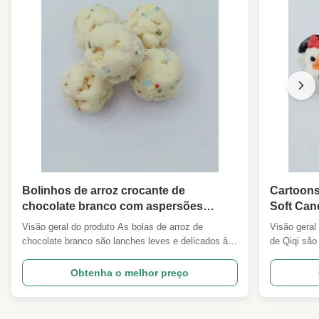
Bolinhos de arroz crocante de
Cartoons
chocolate branco com aspersões
Soft Can
coloridas Festa Luminosa Soja
Aniversá
Visão geral do produto As bolas de arroz de
Visão gera
crocante Snacks para festa de Natal
Supermer
chocolate branco são lanches leves e delicados à
de Qiqi são
Presente Festa sobremesa
Importad
base de plantas que combinam núcleos de arroz
personagen
Supermercado Confeitaria Grátis
ralado e crocante, envoltos em chocolate branco
uma figura 
Obtenha o melhor preço
Importadores
suave e cremoso,Recheado com coloridos
como nuvens
salpicamentos de açúcar para dar uma estética
baunilha.C
festiva alegreA textura ...
faciais e co