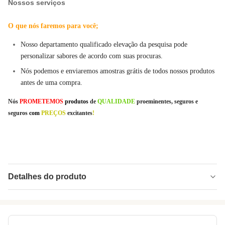
Nossos serviços
O que nós faremos para você;
Nosso departamento qualificado elevação da pesquisa pode
personalizar sabores de acordo com suas procuras.
Nós podemos e enviaremos amostras grátis de todos nossos produtos
antes de uma compra.
Nós
PROMETEMOS
produtos
de
QUALIDADE
proeminentes, seguros e
seguros
com
PREÇOS
excitantes
!
Detalhes do produto
Product Name:
A fava disponível dos cocos do saco do
varejista do serviço do OEM lasca-se com os
ricos do molho de