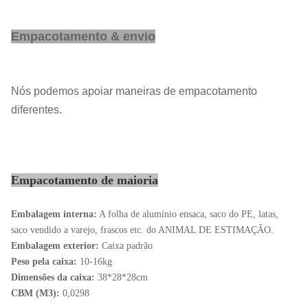
Termo de
CORRENTE DE RELÓGIO, CIF, CFR,
preço:
EXW
Empacotamento & envio
Termo do
T/T, L/C, D/P
pagamento:
Porto:
Shanghai, China
Nós podemos apoiar maneiras de empacotamento
Ordem
diferentes.
1 tonelada métrica
mínima:
Preço
Negociável
unitário:
Empacotamento de maioria
Prazo de
Dentro de 25 dias de trabalho
entrega:
Embalagem interna:
A folha de alumínio ensaca, saco do PE, latas,
saco vendido a varejo, frascos etc. do ANIMAL DE ESTIMAÇÃO.
Embalagem exterior:
Caixa padrão
Peso pela caixa:
10-16kg
Dimensões da caixa:
38*28*28cm
CBM (M3):
0,0298