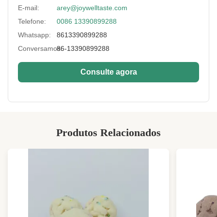
E-mail:
arey@joywelltaste.com
Sample:
disponível
Telefone:
0086 13390899288
Flavor:
original ou como exigências
Whatsapp:
8613390899288
Key Words:
Porcas cruas das amêndoas
Conversamos:
86-13390899288
High Light:
porcas brotadas orgânicas
,
Consulte agora
porcas insossos cruas
Produtos Relacionados