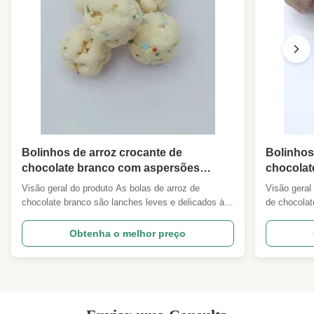
Bolinhos de arroz crocante de
Bolinhos
chocolate branco com aspersões
chocolat
coloridas Festa Luminosa Soja
Doceza s
Visão geral do produto As bolas de arroz de
Visão geral
crocante Snacks para festa de Natal
de soja p
chocolate branco são lanches leves e delicados à
de chocolat
Presente Festa sobremesa
presente
base de plantas que combinam núcleos de arroz
base de pla
Supermercado Confeitaria Grátis
Portagem
ralado e crocante, envoltos em chocolate branco
tufado croc
Obtenha o melhor preço
Importadores
suave e cremoso,Recheado com coloridos
suave e ric
salpicamentos de açúcar para dar uma estética
doçura suav
festiva alegreA textura ...
oleosidade .