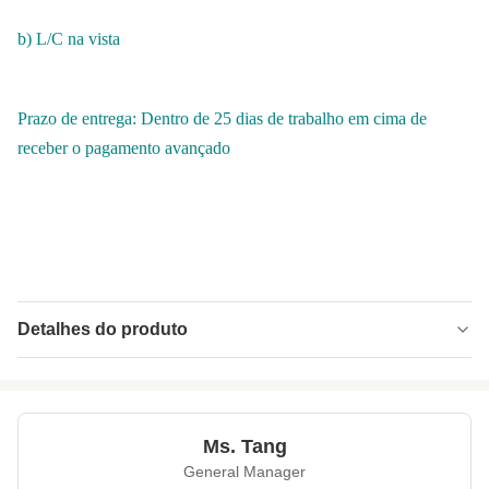
b) L/C na vista
Prazo de entrega: Dentro de 25 dias de trabalho em cima de
receber o pagamento avançado
Detalhes do produto
Product Name:
Pinhões crus com materiais dos petiscos do
alimento do certificado de BRC
Lead Time:
prazo de 25 dias
Ms. Tang
General Manager
Certificate:
BRC, HALAL, HACCP, KOSHER, ETC.