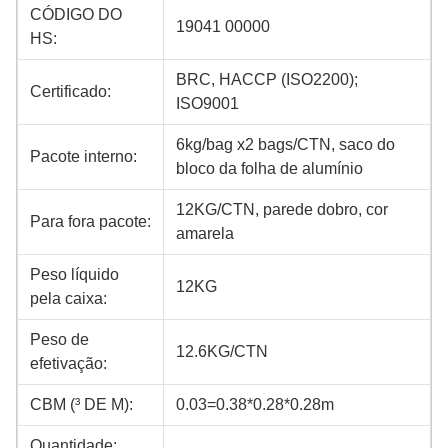
CÓDIGO DO
19041 00000
HS:
BRC, HACCP (ISO2200);
Certificado:
ISO9001
6kg/bag x2 bags/CTN, saco do
Pacote interno:
bloco da folha de alumínio
12KG/CTN, parede dobro, cor
Para fora pacote:
amarela
Peso líquido
12KG
pela caixa:
Peso de
12.6KG/CTN
efetivação:
CBM (³ DE M):
0.03=0.38*0.28*0.28m
Quantidade: