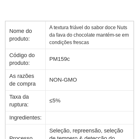
A textura friável do sabor doce Nuts
Nome do
da fava do chocolate mantém-se em
produto:
condições frescas
Código do
PM159c
produto:
As razões
NON-GMO
de compra
Taxa da
≤5%
ruptura:
Ingredientes:
Seleção, repreensão, seleção
Processo
de tempero & detecção do