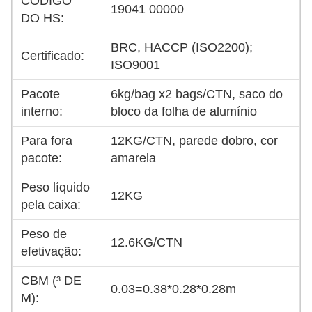
CÓDIGO
19041 00000
DO HS:
BRC, HACCP (ISO2200);
Certificado:
ISO9001
Pacote
6kg/bag x2 bags/CTN, saco do
interno:
bloco da folha de alumínio
Para fora
12KG/CTN, parede dobro, cor
pacote:
amarela
Peso líquido
12KG
pela caixa:
Peso de
12.6KG/CTN
efetivação:
CBM (³ DE
0.03=0.38*0.28*0.28m
M):