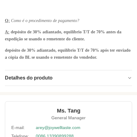
Q:
Como é o procedimento de pagamento?
A:
depósito de 30% adiantado, equilíbrio T/T de 70% antes da
expedição se usando o remetente do cliente.
depósito de 30% adiantado, equilíbrio T/T de 70% após ter enviado
a cópia do BL se usando o remetente do vendedor.
Detalhes do produto
Product Name:
A textura friável do sabor doce Nuts da fava
do chocolate mantém-se em condições
frescas
Ms. Tang
Key Words:
fava
General Manager
Delivery:
Por via marítima ou aérea
E-mail:
arey@joywelltaste.com
Shelf Ife:
12 Meses
Telefone:
0086 13390899288