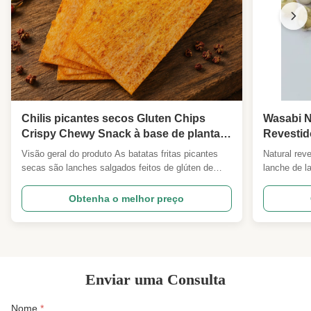
Chilis picantes secos Gluten Chips
Wasabi N
Crispy Chewy Snack à base de plantas
Revestid
para o escritório Drama assistindo
escritór
Visão geral do produto As batatas fritas picantes
Natural rev
mercearia Lojas de alimentos
Supermer
secas são lanches salgados feitos de glúten de
lanche de l
Distribuidores por atacado
atacado
trigo premium e temperos naturais secos de
trabalhando
chili.Aromas de pimenta-do-reino com tempero
Visão geral
Obtenha o melhor preço
temperado e temperadoÉ totalmente à base de
Naturais sã
plantas sem ingredientes animais, satisfaz as
com revesti
exigências dietéticas ...
inteiras não 
Enviar uma Consulta
Nome
*