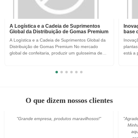
A Logística e a Cadeia de Suprimentos
Inova
Global da Distribuição de Gomas Premium
base 
A Logística e a Cadeia de Suprimentos Global da
Inovaç
Distribuição de Gomas Premium No mercado
plantas
global de confeitaria, produzir um guloseima de
está a
goma de alta qualidade é apenas metade da
que os
batalha; a outra metade é garantir que o produto
da sua
chegue ao consumidor em perfeitas condições,
planta
não importa onde ele esteja ...
gelatin
O que dizem nossos clientes
osos!"
"Agradeça à equipe BOA do GOSTO da ALEGRIA.
Minha ordem é muito urgente. E eram sempre
aqui em qualquer altura que quando eu os