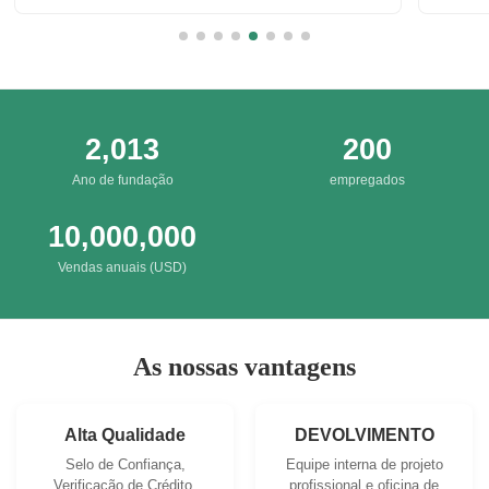
Irresis
Packing
2,013
200
Ano de fundação
empregados
10,000,000
Vendas anuais (USD)
As nossas vantagens
Alta Qualidade
DEVOLVIMENTO
Selo de Confiança,
Equipe interna de projeto
Verificação de Crédito,
profissional e oficina de