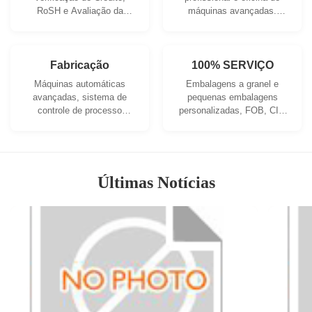
RoSH e Avaliação da
máquinas avançadas.
Capacidade do Fornecedor.
Podemos cooperar para
A empresa possui um
desenvolver os produtos
sistema de controle de
de que necessita.
qualidade rigoroso e um
Fabricação
100% SERVIÇO
laboratório de testes
Máquinas automáticas
Embalagens a granel e
profissional.
avançadas, sistema de
pequenas embalagens
controle de processo
personalizadas, FOB, CIF,
rigoroso. Podemos fabricar
DDU e DDP. Deixe-nos
todos os terminais
ajudá-lo a encontrar a
elétricos além da sua
melhor solução para todas
demanda.
as suas preocupações.
Últimas Notícias