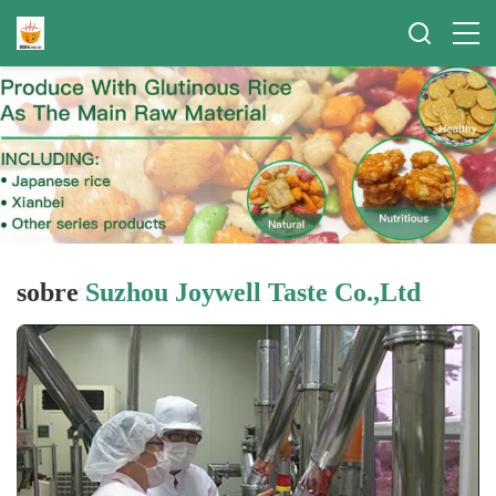
sobre
Suzhou Joywell Taste Co.,Ltd