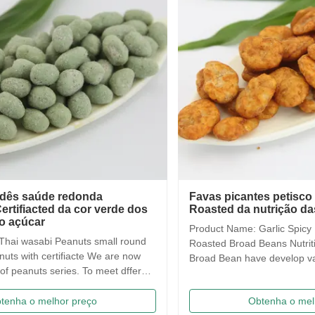
Favas picantes petisco do alho, COA
Saqim
Roasted da nutrição das favas disponível
Snack
Artif
Product Name: Garlic Spicy Broad Beans Snack ,
Saqima 
Roasted Broad Beans Nutrition COA Avaliable Our
crispy, 
Broad Bean have develop variuos different flavors
flavors
based on the traditional flavor. After the effort our
food! 
research department, we frist created braod bean
Traditi
Obtenha o melhor preço
chips in China. Introducing precise frying ...