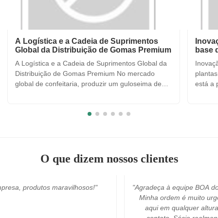
A Logística e a Cadeia de Suprimentos
Inova
Global da Distribuição de Gomas Premium
base 
A Logística e a Cadeia de Suprimentos Global da
Inovaç
Distribuição de Gomas Premium No mercado
plantas
global de confeitaria, produzir um guloseima de
está a
goma de alta qualidade é apenas metade da
que os
batalha; a outra metade é garantir que o produto
da sua
chegue ao consumidor em perfeitas condições,
planta
não importa onde ele esteja ...
gelatin
O que dizem nossos clientes
osos!"
"Agradeça à equipe BOA do GOSTO da ALEGRIA.
Minha ordem é muito urgente. E eram sempre
aqui em qualquer altura que quando eu os