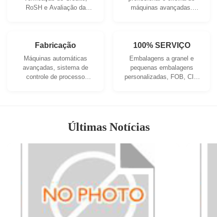
RoSH e Avaliação da
máquinas avançadas.
Capacidade do Fornecedor.
Podemos cooperar para
A empresa possui um
desenvolver os produtos
sistema de controle de
de que necessita.
qualidade rigoroso e um
Fabricação
100% SERVIÇO
laboratório de testes
Máquinas automáticas
Embalagens a granel e
profissional.
avançadas, sistema de
pequenas embalagens
controle de processo
personalizadas, FOB, CIF,
rigoroso. Podemos fabricar
DDU e DDP. Deixe-nos
todos os terminais
ajudá-lo a encontrar a
elétricos além da sua
melhor solução para todas
demanda.
as suas preocupações.
Últimas Notícias