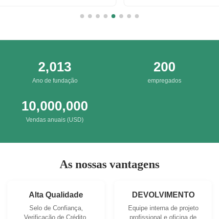
Irresis
Packing
2,013
200
Ano de fundação
empregados
10,000,000
Vendas anuais (USD)
As nossas vantagens
Alta Qualidade
DEVOLVIMENTO
Selo de Confiança,
Equipe interna de projeto
Verificação de Crédito,
profissional e oficina de