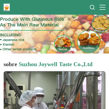
sobre
Suzhou Joywell Taste Co.,Ltd