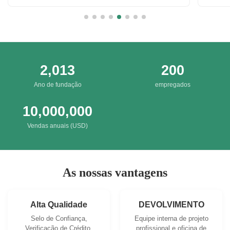
Irresis
Packing
2,013
200
Ano de fundação
empregados
10,000,000
Vendas anuais (USD)
As nossas vantagens
Alta Qualidade
DEVOLVIMENTO
Selo de Confiança,
Equipe interna de projeto
Verificação de Crédito,
profissional e oficina de