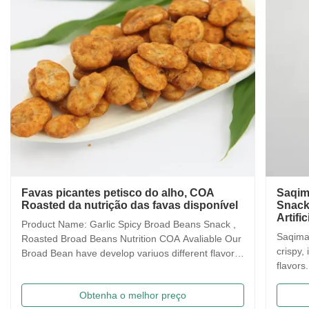
Favas picantes petisco do alho, COA
Saqim
Roasted da nutrição das favas disponível
Snack
Artif
Product Name: Garlic Spicy Broad Beans Snack ,
Saqima 
Roasted Broad Beans Nutrition COA Avaliable Our
crispy, 
Broad Bean have develop variuos different flavors
flavors
based on the traditional flavor. After the effort our
food! 
research department, we frist created braod bean
Traditi
Obtenha o melhor preço
chips in China. Introducing precise frying ...