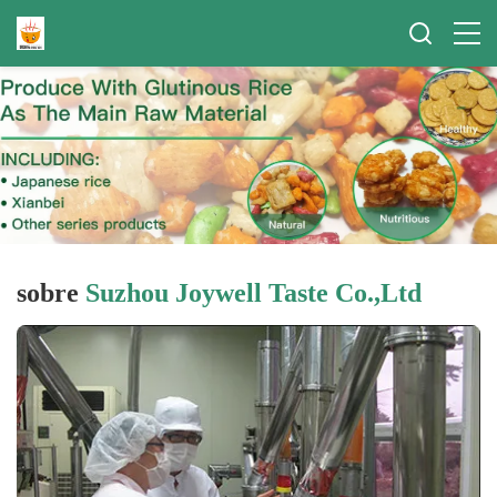
sobre
Suzhou Joywell Taste Co.,Ltd