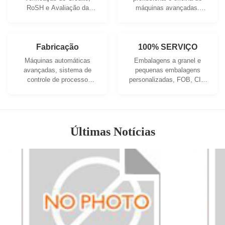
RoSH e Avaliação da
máquinas avançadas.
Capacidade do Fornecedor.
Podemos cooperar para
A empresa possui um
desenvolver os produtos
sistema de controle de
de que necessita.
qualidade rigoroso e um
Fabricação
100% SERVIÇO
laboratório de testes
Máquinas automáticas
Embalagens a granel e
profissional.
avançadas, sistema de
pequenas embalagens
controle de processo
personalizadas, FOB, CIF,
rigoroso. Podemos fabricar
DDU e DDP. Deixe-nos
todos os terminais
ajudá-lo a encontrar a
elétricos além da sua
melhor solução para todas
demanda.
as suas preocupações.
Últimas Notícias