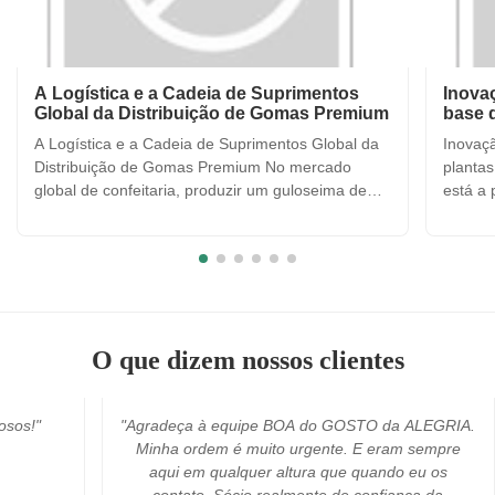
A Logística e a Cadeia de Suprimentos
Inova
Global da Distribuição de Gomas Premium
base 
A Logística e a Cadeia de Suprimentos Global da
Inovaç
Distribuição de Gomas Premium No mercado
plantas
global de confeitaria, produzir um guloseima de
está a
goma de alta qualidade é apenas metade da
que os
batalha; a outra metade é garantir que o produto
da sua
chegue ao consumidor em perfeitas condições,
planta
não importa onde ele esteja ...
gelatin
O que dizem nossos clientes
osos!"
"Agradeça à equipe BOA do GOSTO da ALEGRIA.
Minha ordem é muito urgente. E eram sempre
aqui em qualquer altura que quando eu os